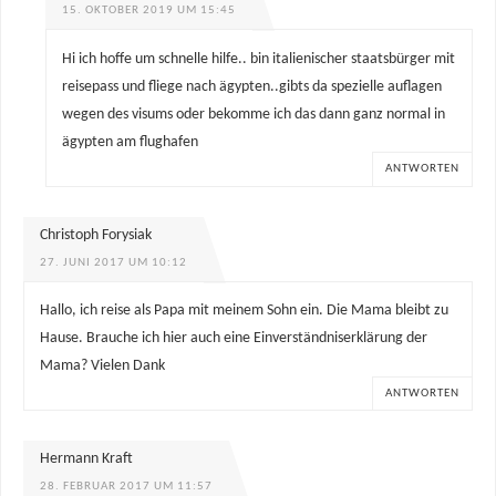
15. OKTOBER 2019 UM 15:45
Hi ich hoffe um schnelle hilfe.. bin italienischer staatsbürger mit
reisepass und fliege nach ägypten..gibts da spezielle auflagen
wegen des visums oder bekomme ich das dann ganz normal in
ägypten am flughafen
ANTWORTEN
Christoph Forysiak
27. JUNI 2017 UM 10:12
Hallo, ich reise als Papa mit meinem Sohn ein. Die Mama bleibt zu
Hause. Brauche ich hier auch eine Einverständniserklärung der
Mama? Vielen Dank
ANTWORTEN
Hermann Kraft
28. FEBRUAR 2017 UM 11:57