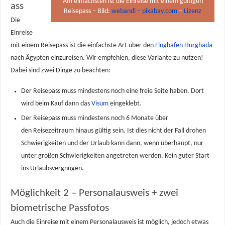
Am einfachsten ist die Einreise mit einem gültigen
ass
Reisepass – Bild:
webandi – pixabay.com
–
Lizenz
Die
Einreise
mit einem Reisepass ist die einfachste Art über den
Flughafen Hurghada
nach Ägypten einzureisen. Wir empfehlen, diese Variante zu nutzen!
Dabei sind zwei Dinge zu beachten:
Der Reisepass muss mindestens noch eine freie Seite haben. Dort
wird beim Kauf dann das
Visum
eingeklebt.
Der Reisepass muss mindestens noch 6 Monate über
den Reisezeitraum hinaus gültig sein. Ist dies nicht der Fall drohen
Schwierigkeiten und der Urlaub kann dann, wenn überhaupt, nur
unter großen Schwierigkeiten angetreten werden. Kein guter Start
ins Urlaubsvergnügen.
Möglichkeit 2 – Personalausweis + zwei
biometrische Passfotos
Auch die Einreise mit einem Personalausweis ist möglich, jedoch etwas