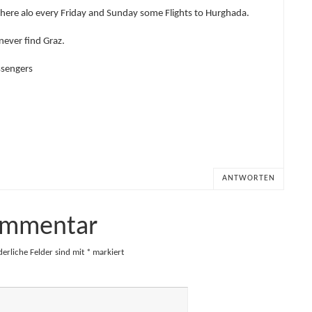
 there alo every Friday and Sunday some Flights to Hurghada.
 never find Graz.
assengers
ANTWORTEN
ommentar
derliche Felder sind mit
*
markiert