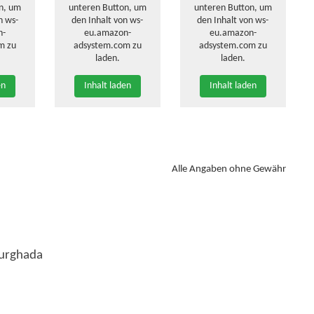
n, um
unteren Button, um
unteren Button, um
n ws-
den Inhalt von ws-
den Inhalt von ws-
n-
eu.amazon-
eu.amazon-
m zu
adsystem.com zu
adsystem.com zu
laden.
laden.
en
Inhalt laden
Inhalt laden
Alle Angaben ohne Gewähr
Hurghada