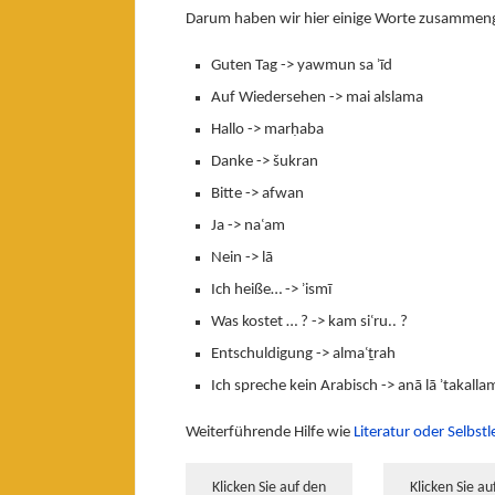
Darum haben wir hier einige Worte zusammenges
Guten Tag -> yawmun sa ʾīd
Auf Wiedersehen -> mai alslama
Hallo -> marḥaba
Danke -> šukran
Bitte -> afwan
Ja -> naʿam
Nein -> lā
Ich heiße… -> ʾismī
Was kostet … ? -> kam siʿru.. ?
Entschuldigung -> almaʿṯrah
Ich spreche kein Arabisch -> anā lā ʾtakalla
Weiterführende Hilfe wie
Literatur oder Selbstl
Klicken Sie auf den
Klicken Sie au