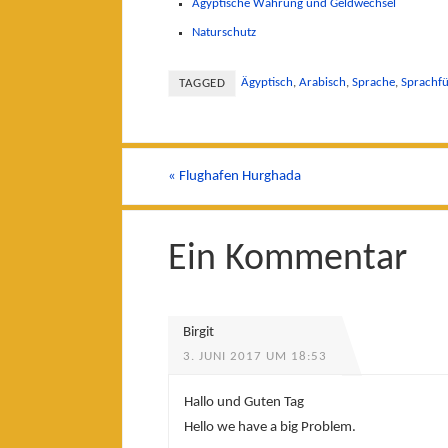
Ägyptische Währung und Geldwechsel
Naturschutz
Ägyptisch
,
Arabisch
,
Sprache
,
Sprachfü
TAGGED
«
Flughafen Hurghada
Ein Kommentar
Birgit
3. JUNI 2017 UM 18:53
Hallo und Guten Tag
Hello we have a big Problem.