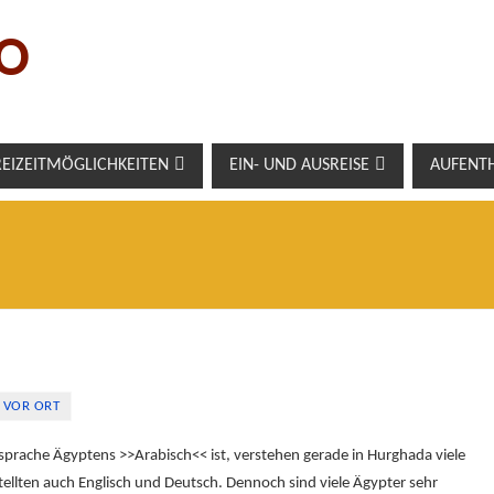
O
REIZEITMÖGLICHKEITEN
EIN- UND AUSREISE
AUFENT
 VOR ORT
sprache Ägyptens >>Arabisch<< ist, verstehen gerade in Hurghada viele
tellten auch Englisch und Deutsch. Dennoch sind viele Ägypter sehr