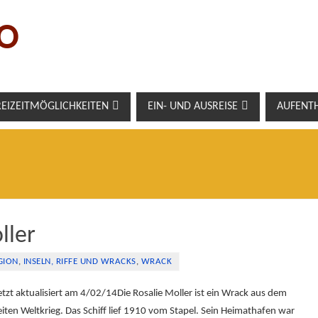
O
REIZEITMÖGLICHKEITEN
EIN- UND AUSREISE
AUFENT
ller
GION
,
INSELN, RIFFE UND WRACKS
,
WRACK
etzt aktualisiert am 4/02/14Die Rosalie Moller ist ein Wrack aus dem
iten Weltkrieg. Das Schiff lief 1910 vom Stapel. Sein Heimathafen war