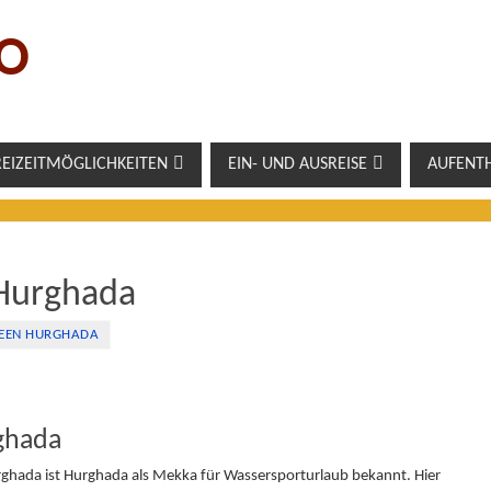
O
REIZEITMÖGLICHKEITEN
EIN- UND AUSREISE
AUFENT
Hurghada
DEEN HURGHADA
ghada
rghada ist Hurghada als Mekka für Wassersporturlaub bekannt. Hier