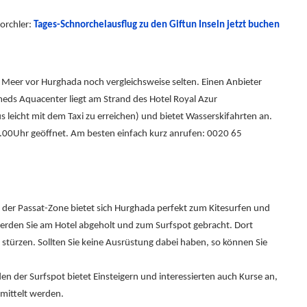
norchler:
Tages-Schnorchelausflug zu den Giftun Inseln jetzt buchen
Meer vor Hurghada noch vergleichsweise selten. Einen Anbieter
ds Aquacenter liegt am Strand des Hotel Royal Azur
 leicht mit dem Taxi zu erreichen) und bietet Wasserskifahrten an.
8.00Uhr geöffnet. Am besten einfach kurz anrufen: 0020 65
 der Passat-Zone bietet sich Hurghada perfekt zum Kitesurfen und
rden Sie am Hotel abgeholt und zum Surfspot gebracht. Dort
n stürzen. Sollten Sie keine Ausrüstung dabei haben, so können Sie
n der Surfspot bietet Einsteigern und interessierten auch Kurse an,
mittelt werden.