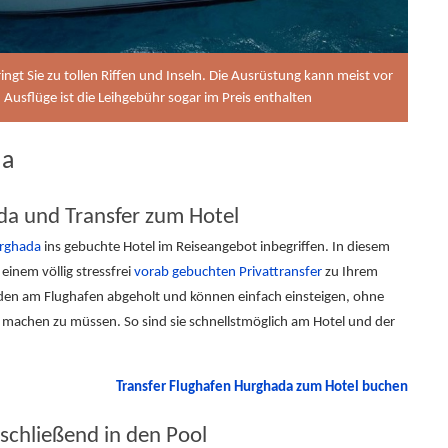
ngt Sie zu tollen Riffen und Inseln. Die Ausrüstung kann meist vor
 Ausflüge ist die Leihgebühr sogar im Preis enthalten
da
a und Transfer zum Hotel
urghada
ins gebuchte Hotel im Reiseangebot inbegriffen. In diesem
 einem völlig stressfrei
vorab gebuchten Privattransfer
zu Ihrem
werden am Flughafen abgeholt und können einfach einsteigen, ohne
 machen zu müssen. So sind sie schnellstmöglich am Hotel und der
Transfer Flughafen Hurghada zum Hotel buchen
schließend in den Pool